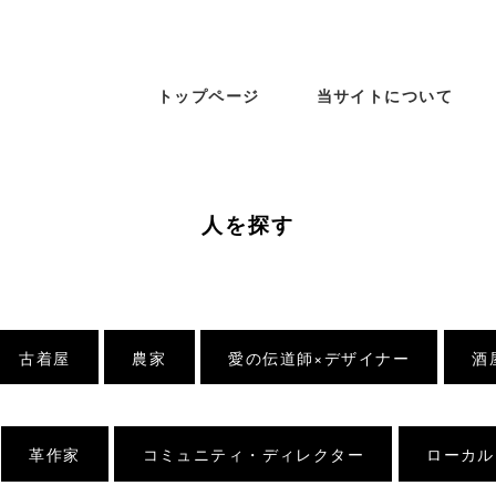
トップページ
当サイトについて
人を探す
古着屋
農家
愛の伝道師×デザイナー
酒
革作家
コミュニティ・ディレクター
ローカル