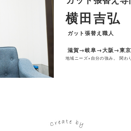
横田吉弘
ガット張替え職人
滋賀→岐阜→大阪→東
地域ニーズ×自分の強み。 関