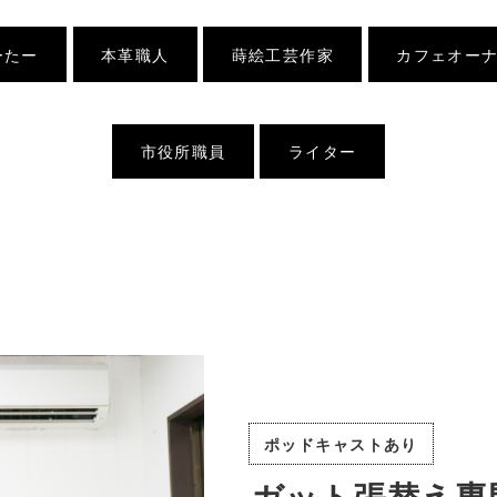
ーたー
本革職人
蒔絵工芸作家
カフェオー
市役所職員
ライター
ポッドキャストあり
ガット張替え専