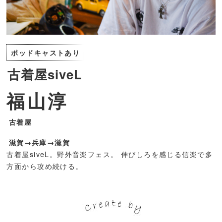
ポッドキャストあり
古着屋siveL
福山淳
古着屋
滋賀→兵庫→滋賀
古着屋siveL。野外音楽フェス。 伸びしろを感じる信楽で多
方面から攻め続ける。