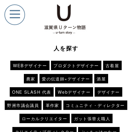
人を探す
WEBデザイナー
プロダクトデザイナー
古着屋
農家
愛の伝道師×デザイナー
酒屋
ONE SLASH 代表
Webデザイナー
デザイナー
野洲市議会議員
革作家
コミュニティ・ディレクター
ローカルクリエイター
ガット張替え職人
クリエイティブディレクター
ぶっちゃけーたー